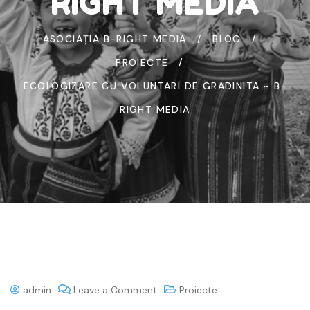
RIGHT MEDIA
ASOCIAȚIA B-RIGHT MEDIA
BLOG
PROIECTE
ECOLOGIZARE CU VOLUNTARI DE GRADINITA ~ B-
RIGHT MEDIA
admin
Leave a Comment
Proiecte