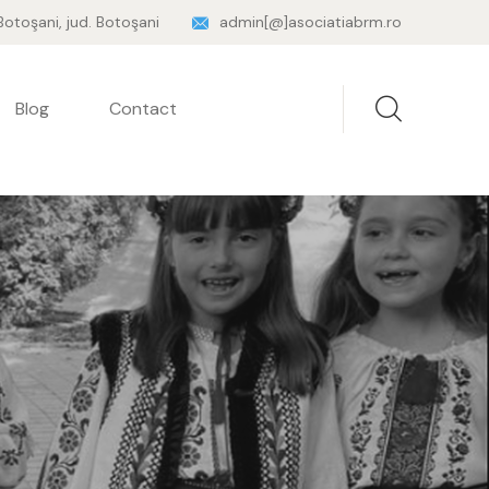
 Botoşani, jud. Botoşani
admin[@]asociatiabrm.ro
Blog
Contact