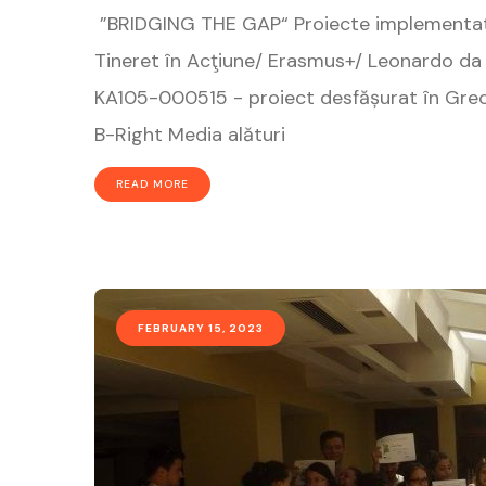
”BRIDGING THE GAP“ Proiecte implementate 
Tineret în Acţiune/ Erasmus+/ Leonardo da 
KA105-000515 - proiect desfășurat în Grecia
B-Right Media alături
READ MORE
FEBRUARY 15, 2023